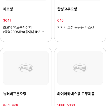
피코링
합성고무오링
3641
640
초고압 연료분사장치
기기의 고정.운동용 가스켓
(압력200MPa)용이나 배기순환
고온용 가스켓
뉴러버프론오링
와이어하네스용 고무제품
(NRF640)
2060, 5060