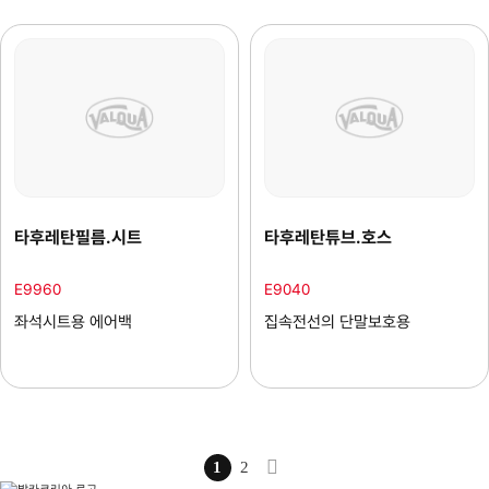
타후레탄필름.시트
타후레탄튜브.호스
E9960
E9040
좌석시트용 에어백
집속전선의 단말보호용
1
2