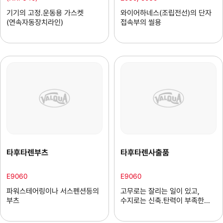
기기의 고정.운동용 가스켓
와이어하네스(조립전선)의 단자
(연속자동장치라인)
접속부의 씰용
타후타렌부츠
타후타렌사출품
E9060
E9060
파워스테어링이나 서스펜션등의
고무로는 잘리는 일이 있고,
부츠
수지로는 신축.탄력이 부족한
곳에 사용되는 각종 성형품