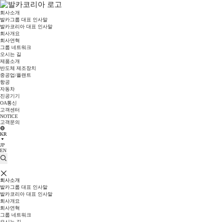
회사소개
발카그룹 대표 인사말
발카코리아 대표 인사말
회사개요
회사연혁
그룹 네트워크
오시는 길
제품소개
반도체 제조장치
중공업/플랜트
항공
자동차
진공기기
OA통신
고객센터
NOTICE
고객문의
KR
JP
EN
회사소개
발카그룹 대표 인사말
발카코리아 대표 인사말
회사개요
회사연혁
그룹 네트워크
오시는 길