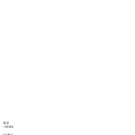
항공
+MORE
OA통신