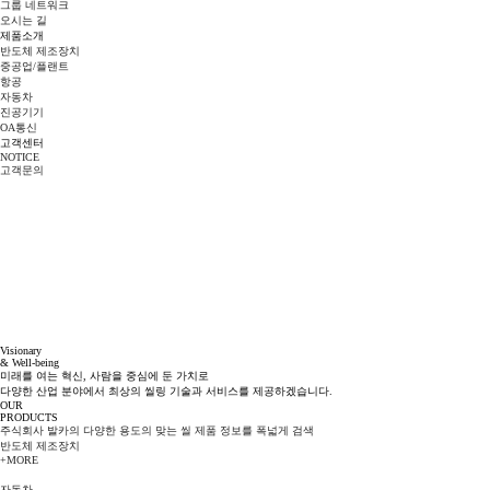
그룹 네트워크
오시는 길
제품소개
반도체 제조장치
중공업/플랜트
항공
자동차
진공기기
OA통신
고객센터
NOTICE
고객문의
Visionary
& Well-being
미래를 여는 혁신, 사람을 중심에 둔 가치로
다양한 산업 분야에서 최상의 씰링 기술과 서비스를 제공하겠습니다.
OUR
PRODUCTS
주식회사 발카의 다양한 용도의 맞는 씰 제품 정보를 폭넓게 검색
반도체 제조장치
+MORE
자동차