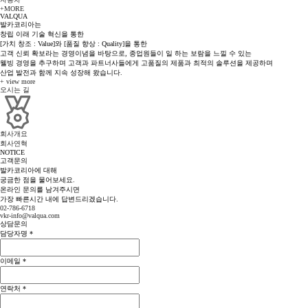
+MORE
VALQUA
발카코리아는
창립 이래 기술 혁신을 통한
[가치 창조 : Value]와 [품질 향상 : Quality]을 통한
고객 신뢰 확보라는 경영이념을 바탕으로, 종업원들이 일 하는 보람을 느낄 수 있는
웰빙 경영을 추구하며 고객과 파트너사들에게 고품질의 제품과 최적의 솔루션을 제공하며
산업 발전과 함께 지속 성장해 왔습니다.
+ view more
오시는 길
회사개요
회사연혁
NOTICE
고객문의
발카코리아에 대해
궁금한 점을 물어보세요.
온라인 문의를 남겨주시면
가장 빠른시간 내에 답변드리겠습니다.
02-786-6718
vkr-info@valqua.com
상담문의
담당자명
*
이메일
*
연락처
*