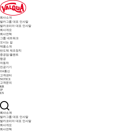
회사소개
발카그룹 대표 인사말
발카코리아 대표 인사말
회사개요
회사연혁
그룹 네트워크
오시는 길
제품소개
반도체 제조장치
중공업/플랜트
항공
자동차
진공기기
OA통신
고객센터
NOTICE
고객문의
KR
JP
EN
회사소개
발카그룹 대표 인사말
발카코리아 대표 인사말
회사개요
회사연혁