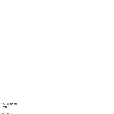
중공업/플랜트
+MORE
진공기기