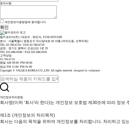
문의사항
개인정보이용방침
에 동의합니다.
확인
발카코리아(주) | 대표자 : 채진석, FUJII ATSUSHI
본사 : 서울특별시 영등포구 의사당대로 83 10층 (여의도동, 오투타워)
TEL 02-786-6718 / FAX 02-786-6719
공장 : 경기도 평택시 오성산단 1로 29
TEL 031-686-9340 / FAX 031-686-9341
고객상담
02-786-6718
평일 AM 09:00 -PM 06:00
점심 PM 12:00 -PM 01:00
Copyright © VALQUA KOREA CO.,LTD. All rights reserved.
designed by webplanet
개인정보처리방침
회사명(이하 ‘회사’라 한다)는 개인정보 보호법 제30조에 따라 정
제1조 (개인정보의 처리목적)

회사는 다음의 목적을 위하여 개인정보를 처리합니다. 처리하고 있는